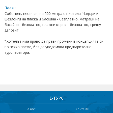
Хотели в чужбина
Плаж:
Собствен, пясъчен, на 500 метра от хотела. Чадъри и
ЕЗИКОВО УЧИЛИЩЕ
шезлонги на плажа и басейна - безплатно, матраци на
басейна - безплатно, плажни кърпи - безплатно, срещу
SUMMER ENGLISH TALENTS ACADEMY
депозит.
ВХОД ЗА АГЕНТИ
*Хотелът има право да прави промени в концепцията си
по всяко време, без да уведомява предварително
туроператора.
Е-ТУРС
За нас
Контакти