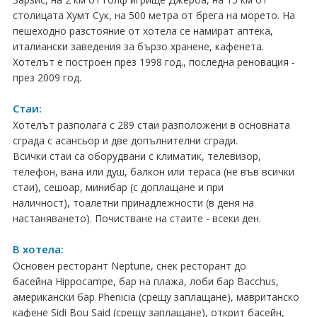
столицата Хумт Сук, на 500 метра от брега на морето. На
Хърватия
пешеходно разстояние от хотела се намират аптека,
Гърция
италиански заведения за бързо хранене, кафенета.
Хотелът е построен през 1998 год., последна реновация -
Италия
през 2009 год.
Австрия
Стаи:
Хотелът разполага с 289 стаи разположени в основната
Сърбия - E-Tours
сграда с асансьор и две допълнителни сгради.
Всички стаи са оборудвани с климатик, телевизор,
Турция
телефон, вана или душ, балкон или тераса (не във всички
стаи), сешоар, минибар (с доплащане и при
Унгария
наличност), тоалетни принадлежности (в деня на
настаняването). Почистване на стаите - всеки ден.
Испания
В хотела:
Франция
Основен ресторант Neptune, снек ресторант до
басейна Hippocampe, бар на плажа, лоби бар Bacchus,
Швеция
американски бар Phenicia (срещу заплащане), мавританско
кафене Sidi Bou Said (срещу заплащане), открит басейн,