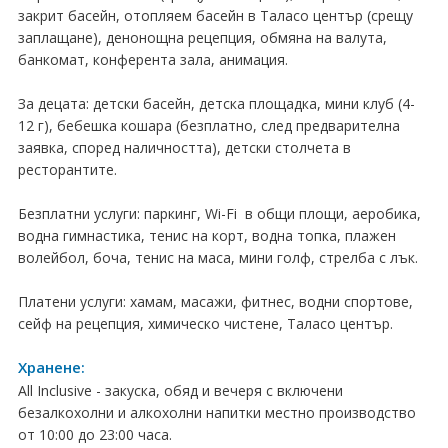
ПРАЗНИЦИ
закрит басейн, отопляем басейн в Таласо център (срещу
заплащане), денонощна рецепция, обмяна на валута,
Празници в България
банкомат, конферента зала, анимация.
Предколедни
За децата: детски басейн, детска площадка, мини клуб (4-
12 г), бебешка кошара (безплатно, след предварителна
Нова година
заявка, според наличността), детски столчета в
ресторантите.
Великден 2026
Безплатни услуги: паркинг, Wi-Fi в общи площи, аеробика,
ЕКЗОТИКА
водна гимнастика, тенис на корт, водна топка, плажен
волейбол, боча, тенис на маса, мини голф, стрелба с лък.
Екзотични почивки
Платени услуги: хамам, масажи, фитнес, водни спортове,
КРУИЗИ
сейф на рецепция, химическо чистене, Таласо център.
САМОЛЕТНИ БИЛЕТИ
Хранене:
All Inclusive - закуска, обяд и вечеря с включени
ХОТЕЛИ
безалкохолни и алкохолни напитки местно производство
Хотели в България
от 10:00 до 23:00 часа.