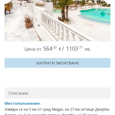
Круизи
Уикенд програми
ДЕСТИНАЦИИ
Египет
564
/
1103
.32
.71
Цена от
€
лв.
Чехия
ИЗПРАТИ ЗАПИТВАНЕ
Тунис
България
Китай
Описание
Румъния
Местоположение:
Намира се на 5 км от град Мидун, на 27 км летище Джерба-
Албания
Зарзис, на 2 км от голф игрище Джерба, на 15 км от