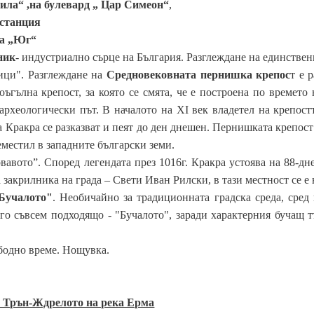
ила
“ ,на булевард „ Цар Симеон“
,
останция
ра „Юг“
ник
- индустриално сърце на България. Разглеждане на единстве
ници". Разглеждане на
Средновековната пернишка крепос
т е 
ъгълна крепост, за която се смята, че е построена по времето
 археологически път. В началото на ХІ век владетел на крепос
 Кракра се разказват и пеят до ден днешен. Пернишката крепост
местил в западните български земи.
вавото”. Според легендата през 1016г. Кракра устоява на 88-дн
 закрилника на града – Свети Иван Рилски, в тази местност се 
"Бучалото"
. Необичайно за традиционната градска среда, сред
го съвсем подходящо - "Бучалото", заради характерния бучащ т
ободно време. Нощувка.
- Трън-Ждрелото на река Ерма