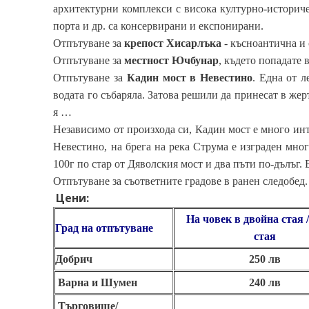
архитектурни комплекси с висока културно-историче
порта и др. са консервирани и експонирани.
Отпътуване за
крепост Хисарлък
а
- късноантична и 
Отпътуване за
местност Ючбунар
, където попадате 
Отпътуване за
Кадин мост в Невестино
. Една от л
водата го събаряла. Затова решили да принесат в же
я …
Независимо от произхода си, Кадин мост е много инте
Невестино, на брега на река Струма е изграден мног
100г по стар от Дяволския мост и два пъти по-дълъг. Б
Отпътуване за съответните градове в ранен следобед.
Цени:
На човек
в двойна стая 
Град на отпътуване
стая
Добрич
250 лв
Варна и Шумен
240 лв
Търговище/