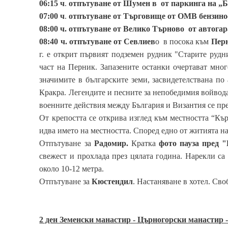
06:15 ч
.
отпътуване от Шумен в
от
паркинга на
„
Б
07:00 ч
.
отпътуване от Търговище от ОМВ бензин
08:00 ч. отпътуване от Велико Търново от автога
08:40 ч.
отпътуване от Севлиев
о в посока към
Пер
г. е открит първият подземен рудник "Старите руд
част на Перник. Запазените останки очертават много
значимите в българските земи, засвидетелствана по
Кракра. Легендите и песните за непобедимия войвода
военните действия между България и Византия се пре
От крепостта се открива изглед към местността “Кър
идва името на местността. Според едно от житията на
Отпътуване за
Радомир.
Кратка
фото пауза пред 
свежест и прохлада през цялата година. Нарекли са 
около 10-12 метра.
Отпътуване за
Кюстендил
. Настаняване в хотел. Св
2 ден Земенски манастир - Църногорски манастир 