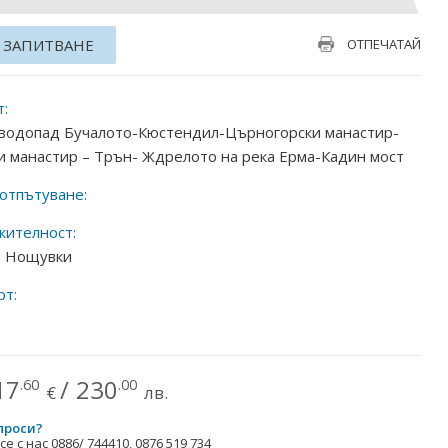
 ЗАПИТВАНЕ
ОТПЕЧАТАЙ
:
водопад Бучалото-Кюстендил-Църногорски манастир-
и манастир – Трън- Ждрелото на река Ерма-Кадин мост
 отпътуване:
ителност:
 2 Нощувки
рт:
17
/
230
.60
.00
€
лв.
проси?
е с нас 0886/ 744410, 0876 519 734