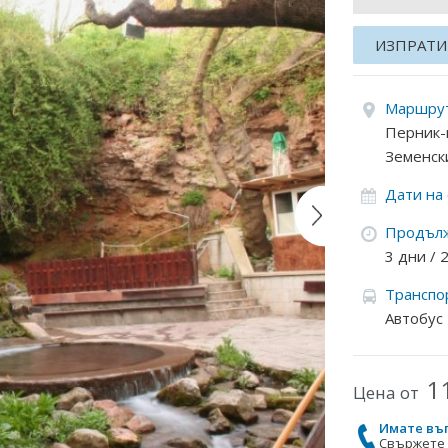
ИЗПРАТИ
Маршрут
Перник-
Земенск
Дати на
Продълж
3 дни /
Транспо
Автобус
1
Цена от
Имате въ
Свържете с