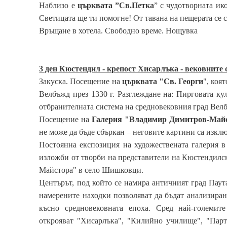
Наблизо е
църквата ”Св.Петка
” с чудотворната ик
Светицата ще ти помогне! От тавана на пещерата се с
Връщане в хотела. Свободно време. Нощувка
3 ден Кюстендил - крепост Хисарлъка - вековните
Закуска. Посещение на
църквата "Св. Георги
", коя
Велбъжд през 1330 г. Разглеждане на: Пирговата кул
отбранителната система на средновековния град Вел
Посещение на
Галерия "Владимир Димитров-Май
не може да бъде сбъркан – неговите картини са изкл
Постоянна експозиция на художествената галерия 
изложби от творби на представители на Кюстендилск
Майстора" в село Шишковци.
Центърът, под който се намира античният град Паут
намерените находки позволяват да бъдат анализира
късно средновековната епоха. Сред най-големит
открояват "Хисарлъка", "Килийно училище", "Парт