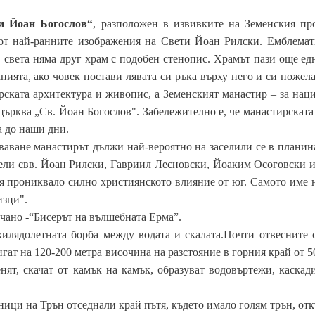
и Йоан Богослов“
, разположен в извивките на Земенския п
 от най-ранните изображения на Свети Йоан Рилски. Емблемати
В света няма друг храм с подобен стенопис. Храмът пази още е
нията, ако човек постави лявата си ръка върху него и си пожела
арската архитектура и живопис, а Земенският манастир – за н
 църква „Св. Йоан Богослов". Забележително е, че манастирската
ка до наши дни.
оваване манастирът дължи най-вероятно на заселили се в планин
ели свв. Йоан Рилски, Гавриил Лесновски, Йоаким Осоговски и
ия прониквало силно християнското влияние от юг. Самото име 
изци".
чано -“Бисерът на вълшебната Ерма”.
хилядолетната борба между водата и скалата.Почти отвесните 
гат на 120-200 метра височина на разстояние в горния край от 50
нят, скачат от камък на камък, образуват водовъртежи, каскад
ици на Трън отседнали край пътя, където имало голям трън, от