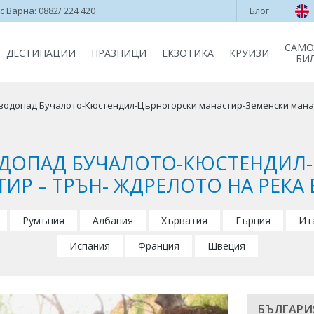
 Варна: 0882/ 224 420
Блог
САМО
ДЕСТИНАЦИИ
ПРАЗНИЦИ
ЕКЗОТИКА
КРУИЗИ
БИ
-водопад Бучалото-Кюстендил-Църногорски манастир-Земенски манас
ОДОПАД БУЧАЛОТО-КЮСТЕНДИЛ
ИР – ТРЪН- ЖДРЕЛОТО НА РЕКА
Румъния
Албания
Хърватия
Гърция
Ит
Испания
Франция
Швеция
БЪЛГАРИ