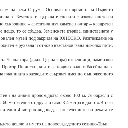
ролом на река Струма. Основан по времето на Първото
чна за Земенската църква е сцената с изковаването на
дно съкровище – автентичният каменен олтар – квадратен
е нещо, то се сбъдва. Земенската църква, единствената у
ационален музей под закрила на ЮНЕСКО. Разглеждане на
 обител е рухвала и отново възстановявана няколко пъти,
ата Черна гора (диал. Църна гора) отшелници, намиращи
 Прохор Пшински, които се подвизавали в басейна на р.
на планината краеведите свързват именно с множеството
стени на дивия пролом,дълъг около 100 м. са обрасли с
-60 метра една от друга и само 3-4 метра в дъното.В тази
и и един 4 метров водопад, а по течението на реката се
където дошло и името на новосъздаденото селище-Трън.