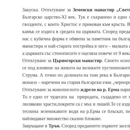
Закуска. Отпътуване за
Земенски манастир „Свет
Българско царство-XI век. Тук е съхранено и едно
гвоздеите, с които Христос е прикован към кръста. 
камък се издига в средата на църквата. Според преда
нас с кубична форма е обявена за паметник на бълг
манастира и най-старата постройка в него – малката
а църквата със стенописите е оцеляла повече от 9 ве
Отпътуване за
Църногорски манасти
р
. Своето осн
се под влияние на живота на великите пустинножит
Струма. А точно по долината на тази река в Българ
монаси – наречени на стария български език „чернор
Отпътуване за живописното
ждрело на р. Ерма
нари
То е едно от чудесата на природата, създадено от 
люлякови храсти,покрити са с мъх и лишей.Те се изди
теснина зеленикавите води на р.Ерма се блъскат, пе
наблюдават множество скални блокове.
Завръщане в
Трън.
Според преданието първите заселн