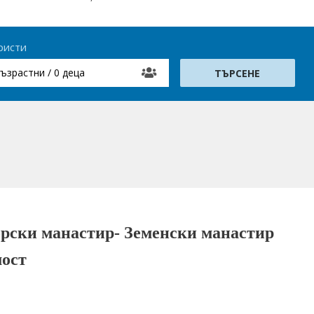
ристи
възрастни / 0 деца
орски манастир- Земенски манастир
мост