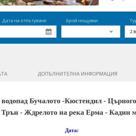
Дата на отпътуване
Брой нощувки
Ту
2 
АТА
ДОПЪЛНИТЕЛНА ИНФОРМАЦИЯ
 водопад Бучалото -Кюстендил - Църног
 Трън - Ждрелото на река Ерма - Кадин 
Дата: