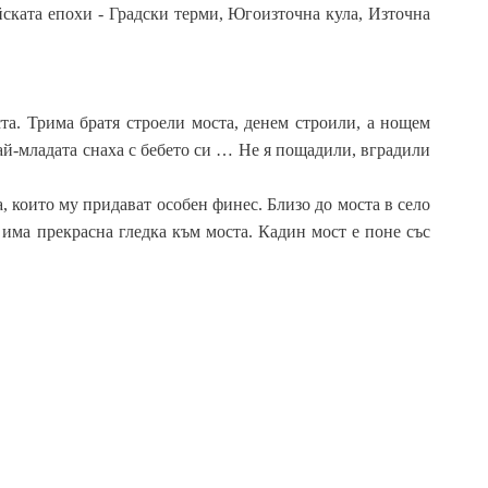
ската епохи - Градски терми, Югоизточна кула, Източна
ста. Трима братя строели моста, денем строили, а нощем
най-младата снаха с бебето си … Не я пощадили, вградили
, които му придават особен финес. Близо до моста в село
 има прекрасна гледка към моста. Кадин мост е поне със