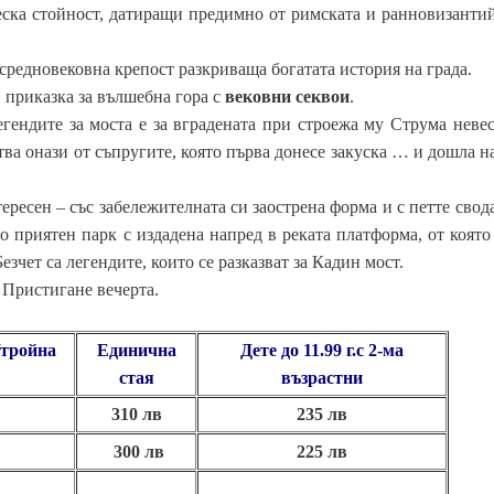
ска стойност, датиращи предимно от римската и ранновизантий
средновековна крепост разкриваща богатата история на града.
в приказка за вълшебна гора с
вековни секвои
.
егендите за моста е за вградената при строежа му Струма неве
ртва онази от съпругите, която първа донесе закуска … и дошла 
ресен – със забележителната си заострена форма и с петте свода
о приятен парк с издадена напред в реката платформа, от която
езчет са легендите, които се разказват за Кадин мост.
 Пристигане вечерта.
/тройна
Единична
Дете до 11.99 г.с 2-ма
стая
възрастни
310 лв
235 лв
300 лв
225 лв