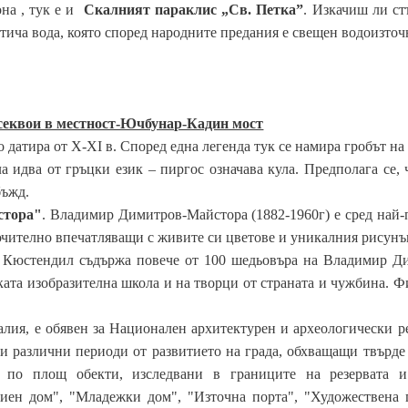
она , тук е и
Скалният параклис „Св. Петка”
. Изкачиш ли ст
тича вода, която според народните предания е свещен водоизточн
 секвои в местност-Ючбунар-Кадин мост
то датира от X-XI в. Според една легенда тук се намира гробът 
а идва от гръцки език – пиргос означава кула. Предполага се, 
бъжд.
стора"
. Владимир Димитров-Майстора (1882-1960г) е сред най
ючително впечатляващи с живите си цветове и уникалния рисунъ
в Кюстендил съдържа повече от 100 шедьовъра на Владимир Ди
ата изобразителна школа и на творци от страната и чужбина. 
алия, е обявен за Национален архитектурен и археологически 
ни различни периоди от развитието на града, обхващащи твърд
е по площ обекти, изследвани в границите на резервата и
иен дом", "Младежки дом", "Източна порта", "Художествена г