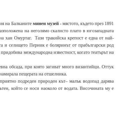
ния на Балканите
минен музей
- мястото, където през 1891
разположена на неголямо скалисто плато в югозападната
 на хан Омуртаг. Тази тракийска крепост е една от най-
тта и селището Перник е боляринът от прабългарски род
 придобива международна известност, когато театърът на
евна обсада, при която загиват много византийци. Оттук
е намирала пещерата на отшелника.
 приятно подреден природен кът– малък водопад дарява
ътен, който се носи наоколо от водата. Височината му е