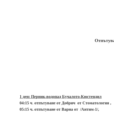
Отпътува
1 ден: Перник-водопад Бучалото-Кюстендил
04:15 ч
.
отпътуване от Добрич от Стоматология ,
05:15 ч. отпътуване от Варна от /Антим-1/,