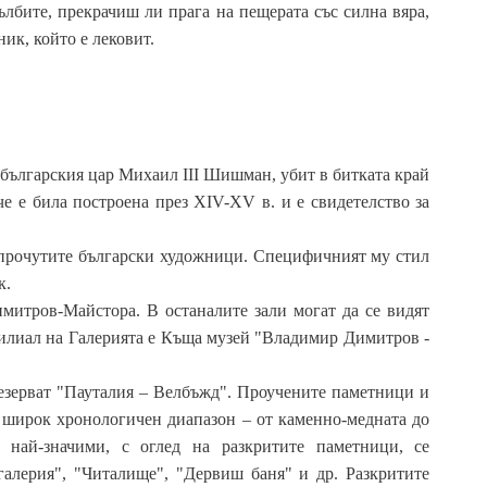
ълбите, прекрачиш ли прага на пещерата със силна вяра,
ик, който е лековит.
на българския цар Михаил III Шишман, убит в битката край
че е била построена през XIV-XV в. и е свидетелство за
-прочутите български художници. Специфичният му стил
к.
митров-Майстора. В останалите зали могат да се видят
Филиал на Галерията е Къща музей "Владимир Димитров -
резерват "Пауталия – Велбъжд". Проучените паметници и
е широк хронологичен диапазон – от каменно-медната до
 най-значими, с оглед на разкритите паметници, се
алерия", "Читалище", "Дервиш баня" и др. Разкритите