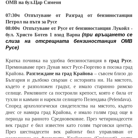
ОМВ на бул.Цар Симеон
07:30ч Отпътуване от Разград от бензиностанция
Петрол на пътя за Русе
08:00ч Отпътуване от Русе от бензиностанция Лукойл -
бул. Христо Ботев 1 вход Варна
(при връщането се
слиза на отсрещната бензиностанция ОМВ
Русе)
Кратка почивка на удобна бензиностанция в
град Русе
.
Преминаваме през Дунав мост Русе-Гюргево в посока град
Крайова.
Разглеждане на град Крайова
– съвсем близо до
България и дълбоко свързан с историята ни. На мястото,
където е разположен градът, е имало старинно римско
селище. Римляните са построили крепост, която е била от
тухли и камъни и нарекли селището Пелендава (Pelendava).
Според археологически свидетелства на мястото, където
днес се намира град Крайова, е имало голям град още в
периода на ранното Средновековие. През четиринадесети
век градът е бил известен като голям търговски център.
През шестнадесети век районът бил управляван от