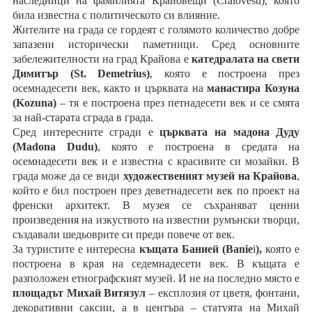
наследници на фамилията Крайовещи (Craiovesti), която
била известна с политическото си влияние.
Жителите на града се гордеят с голямото количество добре
запазени исторически паметници. Сред основните
забележителности на град Крайова е
катедралата на свети
Димитър (St. Demetrius)
, която е построена през
осемнадесети век, както и църквата на
манастира Козуна
(Kozunа)
– тя е построена през петнадесети век и се смята
за най-старата сграда в града.
Сред интересните сгради е
църквата на мадона Дуду
(Мadona Dudu)
, която е построена в средата на
осемнадесети век и е известна с красивите си мозайки. В
града може да се види
художественият музей на Крайова
,
който е бил построен през деветнадесети век по проект на
френски архитект. В музея се съхраняват ценни
произведения на изкуството на известни румънски творци,
създавали шедьоврите си преди повече от век.
За туристите е интересна
къщата Банией (Bаnie
i
),
която е
построена в края на седемнадесети век. В къщата е
разположен етнографският музей. И не на последно място е
площадът Михай Витязу
л
– експлозия от цветя, фонтани,
декоративни саксии, а в центъра – статуята на Михай