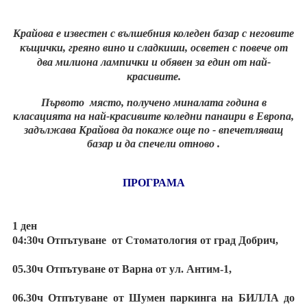
Хотели в чужбина
Крайова е известен с вълшебния коледен базар с неговите
къщички, греяно вино и сладкиши, осветен с повече от
ЕЗИКОВО УЧИЛИЩЕ
два милиона лампички и обявен за един от най-
красивите.
SUMMER ENGLISH TALENTS ACADEMY
Първото място, получено миналата година в
ВХОД ЗА АГЕНТИ
класацията на най-красивите коледни панаири в Европа,
задължава Крайова да покаже още по - впечетляващ
базар и да спечели отново .
ПРОГРАМА
1 ден
04:30ч Отпътуване от Стоматология от град Добрич,
05.30ч Отпътуване от Варна от ул. Антим-1,
06.30ч Отпътуване от Шумен паркинга на БИЛЛА до