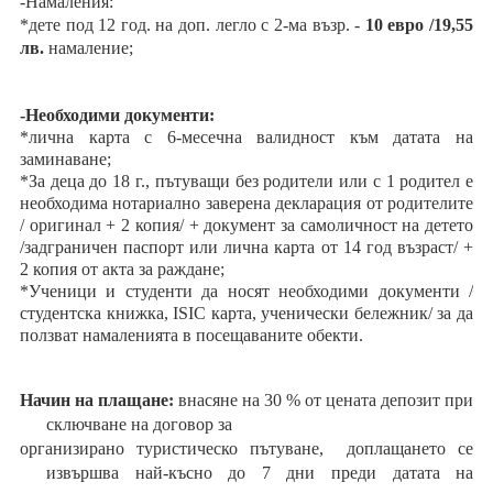
-Намаления:
*дете под 12 год. на доп. легло с 2-ма възр. -
10 евро /19,55
лв.
намаление;
-Необходими документи:
*лична карта с 6-месечна валидност към датата на
заминаване;
*За деца до 18 г., пътуващи без родители или с 1 родител е
необходима нотариално заверена декларация от родителите
/ оригинал + 2 копия/ + документ за самоличност на детето
/задграничен паспорт или лична карта от 14 год възраст/ +
2 копия от акта за раждане;
*Ученици и студенти да носят необходими документи /
студентска книжка, ISIC карта, ученически бележник/ за да
ползват намаленията в посещаваните обекти.
Начин на плащане:
внасяне на 30 % от цената депозит при
сключване на договор за
организирано туристическо пътуване, доплащането се
извършва най-късно до 7 дни
преди датата на