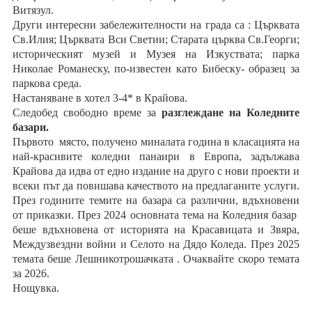
Витязул.
Други интересни забележителности на града са : Църквата
Св.Илия; Църквата Вси Светии; Старата църква Св.Георги;
историческият музей и Музея на Изкуствата; парка
Николае Романеску, по-известен като Бибеску- образец за
паркова среда.
Настаняване в хотел 3-4* в Крайова.
Следобед свободно време за
разглеждане на Коледните
базари.
Първото място, получено миналата година в класацията на
най-красивите коледни панаири в Европа, задължава
Крайова да идва от едно издание на друго с нови проекти и
всеки път да повишава качеството на предлаганите услуги.
През годините темите на базара са различни, вдъхновени
от приказки. През 2024 основната тема на Коледния базар
беше вдъхновена от историята на Красавицата и Звяра,
Междузвездни войни и Селото на Дядо Коледа. През 2025
темата беше Лешникотрошачката . Очаквайте скоро темата
за 2026.
Нощувка.