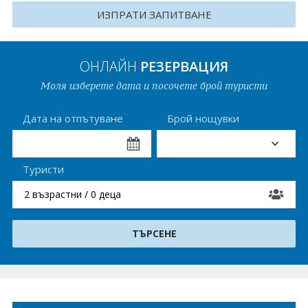
ИЗПРАТИ ЗАПИТВАНЕ
Хърватия
Гърция
ОНЛАЙН
РЕЗЕРВАЦИЯ
Италия
Моля изберете дата и посочете брой туристи
Австрия
Дата на отпътуване
Брой нощувки
Сърбия - E-Tours
Турция
Туристи
Унгария
2 възрастни / 0 деца
Испания
Франция
Швеция