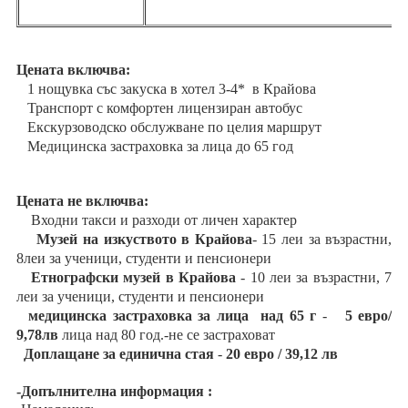
Цената включва:
️ 1 нощувка със закуска в хотел 3-4* в Крайова
️ Транспорт с комфортен лицензиран автобус
️ Екскурзоводско обслужване по целия маршрут
️ Медицинска застраховка за лица до 65 год
Цената не включва:
Входни такси и разходи от личен характер
Музей на изкуството в Крайова
- 15 леи за възрастни,
8леи за ученици, студенти и пенсионери
Етнографски музей в Крайова
- 10 леи за възрастни, 7
леи за ученици, студенти и пенсионери
медицинска застраховка за лица над 65 г
-
5 евро/
9,78лв
лица над 80 год.-не се застраховат
Доплащане за единична стая
-
20 евро / 39,12 лв
-Допълнителна информация :