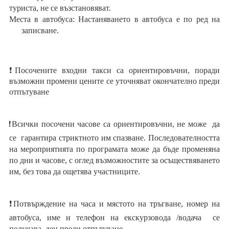
туриста, не се възстановяват.
Места в автобуса: Настаняването в автобуса е по ред на
записване.
❗
Посочените входни такси са ориентировъчни, поради
възможни промени цените се уточняват окончателно преди
отпътуване
❗Всички посочени часове са ориентировъчни, не може да
се гарантира стриктното им спазване. Последователността
на мероприятията по програмата може да бъде променяна
по дни и часове, с оглед възможностите за осъществяването
им, без това да ощетява участниците.
❗Потвърждение на часа и мястото на тръгване, номер на
автобуса, име и телефон на екскурзовода /водача се
получава ден преди отпътуване.